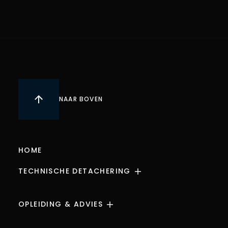
NAAR BOVEN
HOME
TECHNISCHE DETACHERING
WERKGEVERS
OPLEIDING & ADVIES
WERKNEMER
E&P ONLINE DATABASE