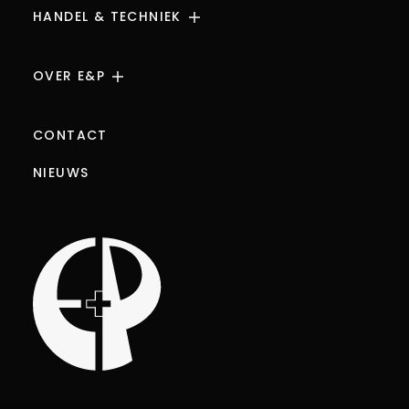
HANDEL & TECHNIEK
CERTIFICERING
CURSUSAANBOD
AIR LIQUIDE & SUPERGAS
OVER E&P
MAATWERK
SHOWROOM EN VERKOOP
LASAPPARATUUR
TEAM
CONTACT
WERKKLEDING EN PBM
GEREEDSCHAP
NIEUWS