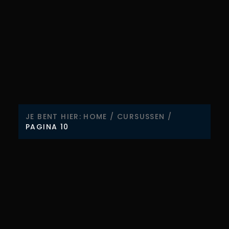
JE BENT HIER:
HOME
/
CURSUSSEN
/
PAGINA 10