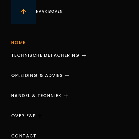
NAAR BOVEN
HOME
TECHNISCHE DETACHERING
WERKGEVERS
OPLEIDING & ADVIES
WERKNEMER
E&P ONLINE DATABASE
HANDEL & TECHNIEK
CERTIFICERING
CURSUSAANBOD
AIR LIQUIDE & SUPERGAS
OVER E&P
MAATWERK
SHOWROOM EN VERKOOP
LASAPPARATUUR
TEAM
CONTACT
WERKKLEDING EN PBM