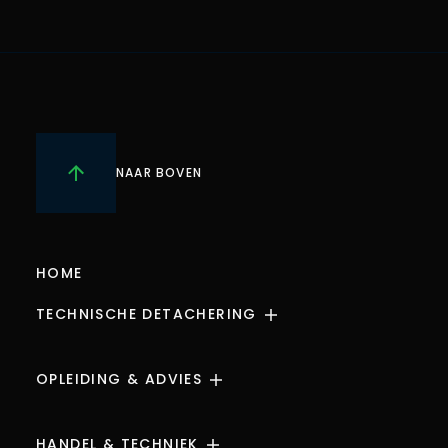
NAAR BOVEN
HOME
TECHNISCHE DETACHERING
WERKGEVERS
OPLEIDING & ADVIES
WERKNEMER
E&P ONLINE DATABASE
HANDEL & TECHNIEK